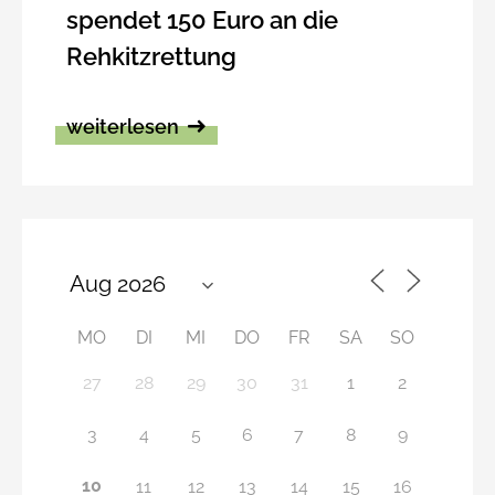
spendet 150 Euro an die
Rehkitzrettung
weiterlesen
MO
DI
MI
DO
FR
SA
SO
27
28
29
30
31
1
2
3
4
5
6
7
8
9
10
11
12
13
14
15
16