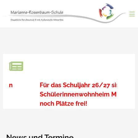
Skip
to
content
ntermenü
nzeigen
ntermenü
nzeigen
ntermenü
nzeigen
ntermenü
nzeigen
ntermenü
nzeigen
Für das Schuljahr 26/27 sind im
Lehr
Digit
Schülerinnenwohnheim Mitterfels
Medi
noch Plätze frei!