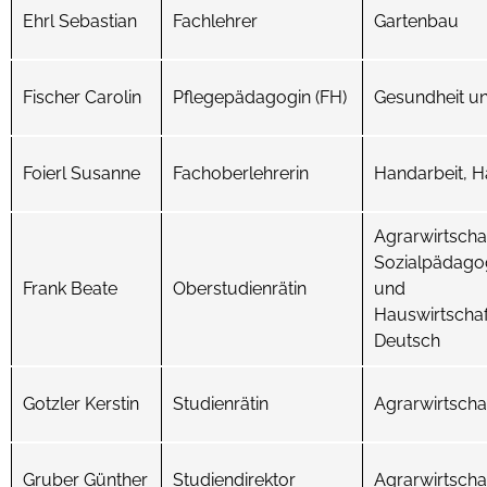
Ehrl Sebastian
Fachlehrer
Gartenbau
Fischer Carolin
Pflegepädagogin (FH)
Gesundheit un
Foierl Susanne
Fachoberlehrerin
Handarbeit, H
Agrarwirtschaf
Sozialpädagog
Frank Beate
Oberstudienrätin
und
Hauswirtschaf
Deutsch
Gotzler Kerstin
Studienrätin
Agrarwirtschaf
Gruber Günther
Studiendirektor
Agrarwirtschaf