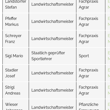
Landstorfer
Fachpraxis
E
Landwirtschaftsmeister
Stefan
Agrar
M
Pfeffer
Fachpraxis
E
Landwirtschaftsmeister
Markus
Agrar
M
Schreyer
Fachpraxis
E
Landwirtschaftsmeister
Franz
Agrar
M
Staatlich geprüfter
E
Sigl Mario
Sport
Sportlehrer
M
Stadler
Fachpraxis
E
Landwirtschaftsmeister
Josef
Agrar
M
Strigl
Fachpraxis
E
Landwirtschaftsmeister
Andreas
Agrar
M
Wieser
Pflanzliche
E
Landwirtschaftsmeister