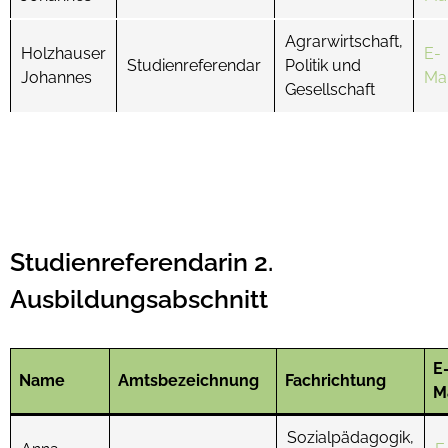
Agrarwirtschaft,
Holzhauser
E-
Studienreferendar
Politik und
Johannes
Mai
Gesellschaft
Studienreferendarin 2.
Ausbildungsabschnitt
E
Name
Amtsbezeichnung
Fachrichtung
M
Sozialpädagogik,