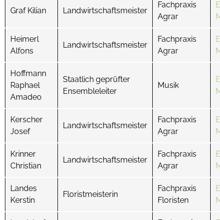
Fachpraxis
E
Graf Kilian
Landwirtschaftsmeister
Agrar
M
Heimerl
Fachpraxis
E
Landwirtschaftsmeister
Alfons
Agrar
M
Hoffmann
Staatlich geprüfter
E
Raphael
Musik
Ensembleleiter
M
Amadeo
Kerscher
Fachpraxis
E
Landwirtschaftsmeister
Josef
Agrar
M
Krinner
Fachpraxis
E
Landwirtschaftsmeister
Christian
Agrar
M
Landes
Fachpraxis
E
Floristmeisterin
Kerstin
Floristen
M