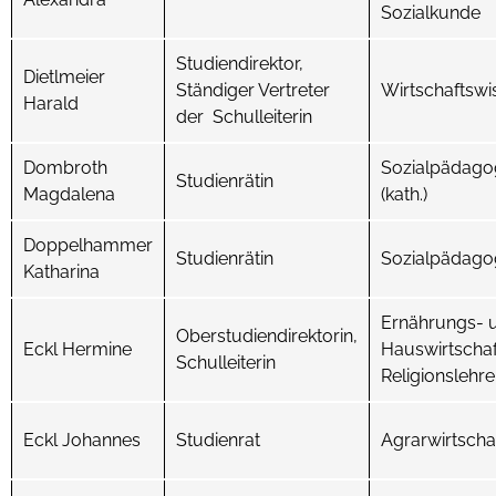
Sozialkunde
Studiendirektor,
Dietlmeier
Ständiger Vertreter
Wirtschaftswi
Harald
der Schulleiterin
Dombroth
Sozialpädagog
Studienrätin
Magdalena
(kath.)
Doppelhammer
Studienrätin
Sozialpädago
Katharina
Ernährungs- 
Oberstudiendirektorin,
Eckl Hermine
Hauswirtschaf
Schulleiterin
Religionslehre 
Eckl Johannes
Studienrat
Agrarwirtschaf