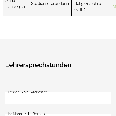
Anna
E
Studienreferendarin
Religionslehre
Lohberger
M
(kath.)
Lehrersprechstunden
Bitte
lasse
Bitte
dieses
lasse
Lehrer E-Mail-Adresse*
Feld
dieses
leer.
Feld
leer.
Ihr Name / Ihr Betrieb*