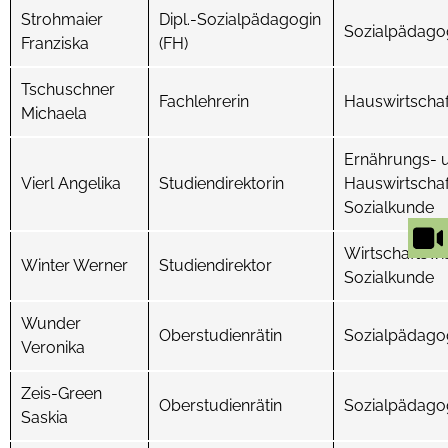
Strohmaier
Dipl.-Sozialpädagogin
Sozialpädago
Franziska
(FH)
Tschuschner
Fachlehrerin
Hauswirtschaf
Michaela
Ernährungs- 
Vierl Angelika
Studiendirektorin
Hauswirtschaf
Sozialkunde
Wirtschaftswi
Winter Werner
Studiendirektor
Sozialkunde
Wunder
Oberstudienrätin
Sozialpädagog
Veronika
Zeis-Green
Oberstudienrätin
Sozialpädagog
Saskia