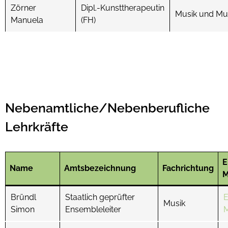
Zörner
Dipl.-Kunsttherapeutin
Musik und Mu
Manuela
(FH)
Nebenamtliche/Nebenberufliche
Lehrkräfte
E
Name
Amtsbezeichnung
Fachrichtung
M
Bründl
Staatlich geprüfter
E
Musik
Simon
Ensembleleiter
M