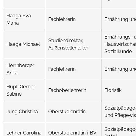
Haaga Eva
Fachlehrerin
Ernährung un
Maria
Ernährungs- 
Studiendirektor,
Haaga Michael
Hauswirtschaf
Außenstellenleiter
Sozialkunde
Herrnberger
Fachlehrerin
Ernährung un
Anita
Hupf-Gerber
Fachoberlehrerin
Floristik
Sabine
Sozialpädagog
Jung Christina
Oberstudienrätin
und Pflegewi
Sozialpädagog
Lehner Carolina
Oberstudienrätin i. BV