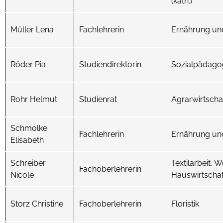
(kath.)
Müller Lena
Fachlehrerin
Ernährung un
Röder Pia
Studiendirektorin
Sozialpädagog
Rohr Helmut
Studienrat
Agrarwirtscha
Schmolke
Fachlehrerin
Ernährung un
Elisabeth
Schreiber
Textilarbeit, 
Fachoberlehrerin
Nicole
Hauswirtschaf
Storz Christine
Fachoberlehrerin
Floristik