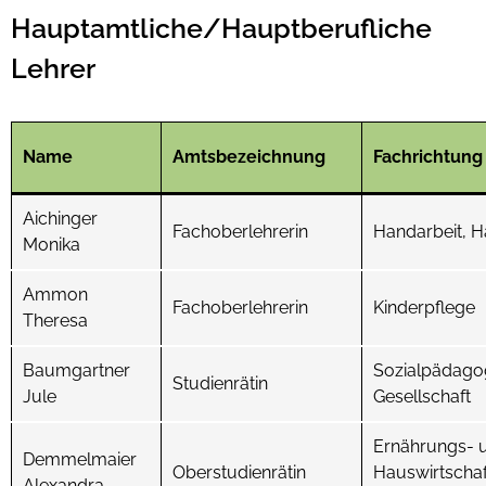
Hauptamtliche/Hauptberufliche
Lehrer
ntermenü
nzeigen
Name
Amtsbezeichnung
Fachrichtung
ntermenü
nzeigen
ntermenü
Aichinger
nzeigen
Fachoberlehrerin
Handarbeit, H
ntermenü
Monika
nzeigen
Ammon
Fachoberlehrerin
Kinderpflege
Theresa
Baumgartner
Sozialpädagogi
Studienrätin
Jule
Gesellschaft
Ernährungs- 
Demmelmaier
Oberstudienrätin
Hauswirtschaf
Alexandra