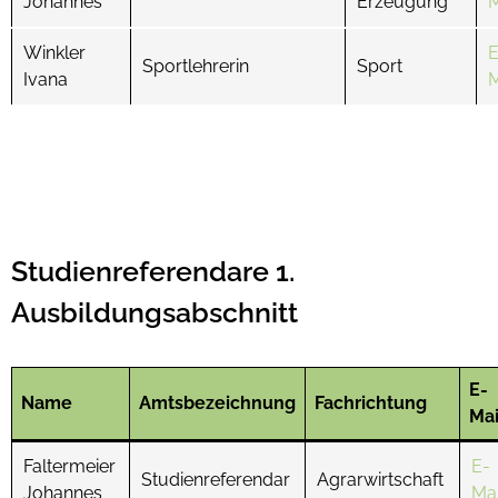
Johannes
Erzeugung
M
Winkler
E
Sportlehrerin
Sport
Ivana
M
Studienreferendare 1.
Ausbildungsabschnitt
E-
Name
Amtsbezeichnung
Fachrichtung
Mai
Faltermeier
E-
Studienreferendar
Agrarwirtschaft
Johannes
Mai