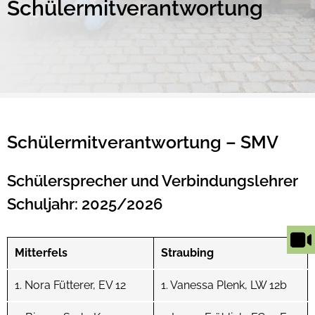
Schülermitverantwortung
Schülermitverantwortung – SMV
Schülersprecher und Verbindungslehrer
Schuljahr: 2025/2026
Mitterfels
Straubing
ntermenü
nzeigen
ntermenü
1. Nora Fütterer, EV 12
1. Vanessa Plenk, LW 12b
nzeigen
ntermenü