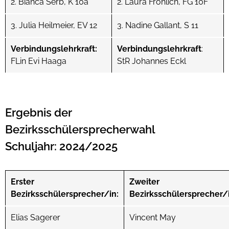
2. Bianca Serb, K 10a
2. Laura Fröhlich, FG 10F
nzeigen
ntermenü
nzeigen
3. Julia Heilmeier, EV 12
3. Nadine Gallant, S 11
Verbindungslehrkraft:
Verbindungslehrkraft
:
FLin Evi Haaga
StR Johannes Eckl
Ergebnis der
Bezirksschülersprecherwahl
Schuljahr: 2024/2025
Erster
Zweiter
Bezirksschülersprecher/in:
Bezirksschülersprecher/i
Elias Sagerer
Vincent May