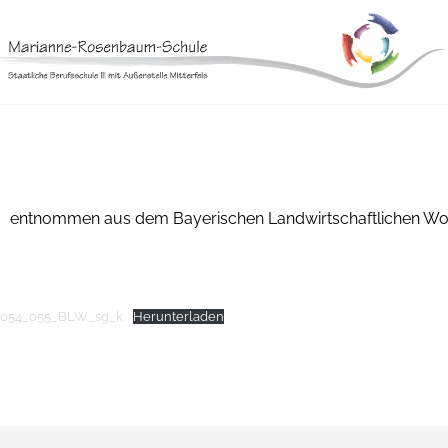
Skip
to
content
entnommen aus dem Bayerischen Landwirtschaftlichen W
054_055_BLW_sg_k
Herunterladen