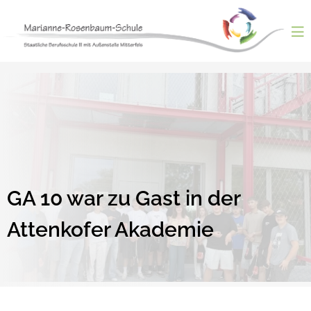
Skip
to
content
ntermenü
nzeigen
ntermenü
nzeigen
ntermenü
nzeigen
ntermenü
nzeigen
ntermenü
nzeigen
GA 10 war zu Gast in der
Attenkofer Akademie