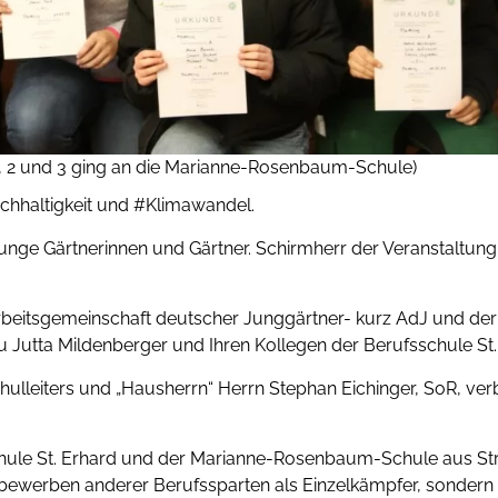
, 2 und 3 ging an die Marianne-Rosenbaum-Schule)
achhaltigkeit und #Klimawandel.
nge Gärtnerinnen und Gärtner. Schirmherr der Veranstaltung,
Arbeitsgemeinschaft deutscher Junggärtner- kurz AdJ und der
Jutta Mildenberger und Ihren Kollegen der Berufsschule St. E
ulleiters und „Hausherrn“ Herrn Stephan Eichinger, SoR, ve
schule St. Erhard und der Marianne-Rosenbaum-Schule aus St
ettbewerben anderer Berufssparten als Einzelkämpfer, sond