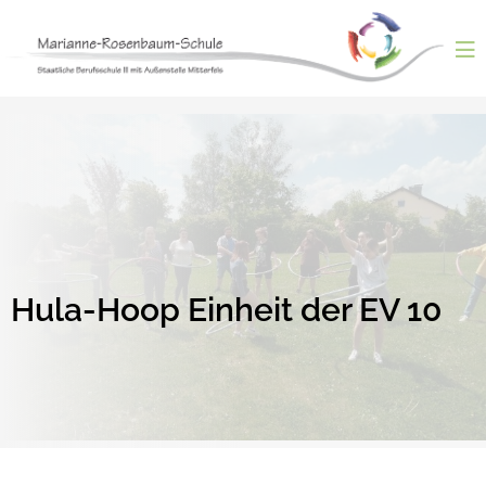
Skip
to
content
ntermenü
nzeigen
ntermenü
nzeigen
ntermenü
nzeigen
ntermenü
nzeigen
ntermenü
nzeigen
Hula-Hoop Einheit der EV 10