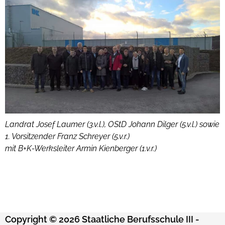
Landrat Josef Laumer (3.v.l.), OStD Johann Dilger (5.v.l.) sowie
1. Vorsitzender Franz Schreyer (5.v.r.)
mit B+K-Werksleiter Armin Kienberger (1.v.r.)
Copyright © 2026 Staatliche Berufsschule III -