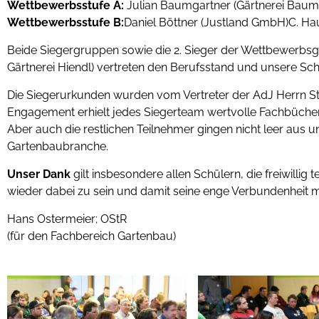
Wettbewerbsstufe A:
Julian Baumgartner (Gärtnerei Baumga
Wettbewerbsstufe B:
Daniel Böttner (Justland GmbH)C. H
Beide Siegergruppen sowie die 2. Sieger der Wettbewerbsg
Gärtnerei Hiendl) vertreten den Berufsstand und unsere Schu
Die Siegerurkunden wurden vom Vertreter der AdJ Herrn Ste
Engagement erhielt jedes Siegerteam wertvolle Fachbücher
Aber auch die restlichen Teilnehmer gingen nicht leer au
Gartenbaubranche.
Unser Dank
gilt insbesondere allen Schülern, die freiwilli
wieder dabei zu sein und damit seine enge Verbundenheit 
Hans Ostermeier; OStR
(für den Fachbereich Gartenbau)