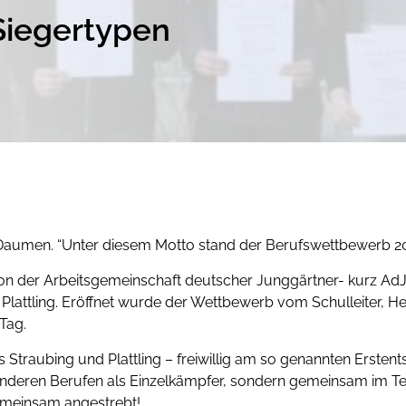
Siegertypen
 Daumen. “Unter diesem Motto stand der Berufswettbewerb 201
von der Arbeitsgemeinschaft deutscher Junggärtner- kurz AdJ
Plattling. Eröffnet wurde der Wettbewerb vom Schulleiter, H
Tag.
Straubing und Plattling – freiwillig am so genannten Erstent
len anderen Berufen als Einzelkämpfer, sondern gemeinsam i
emeinsam angestrebt!