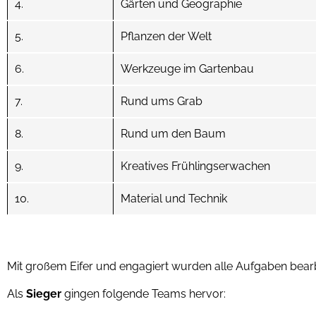
4.
Gärten und Geographie
5.
Pflanzen der Welt
6.
Werkzeuge im Gartenbau
7.
Rund ums Grab
8.
Rund um den Baum
9.
Kreatives Frühlingserwachen
10.
Material und Technik
Mit großem Eifer und engagiert wurden alle Aufgaben bearb
Als
Sieger
gingen folgende Teams hervor: