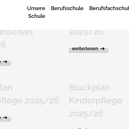
Unsere
Berufsschule
Berufsfachschu
Schule
lan
Blockplan Gar
rtschaft
2025/26
26
weiterlesen
n
lan
Blockplan
pflege 2025/26
Kinderpflege
2025/26
n