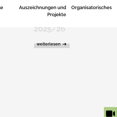
le
Auszeichnungen und
Organisatorisches
Projekte
tenbau
Blockplan Floristik
2025/26
weiterlesen