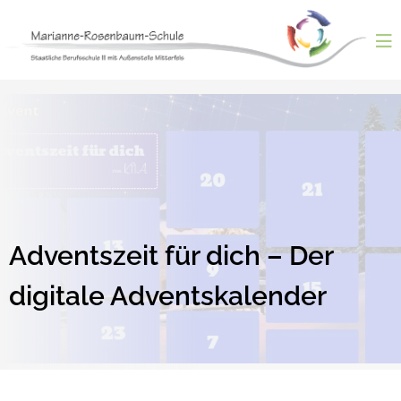
Skip
to
content
ntermenü
nzeigen
ntermenü
nzeigen
ntermenü
nzeigen
ntermenü
nzeigen
ntermenü
nzeigen
Adventszeit für dich – Der
digitale Adventskalender