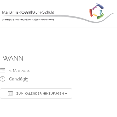
Skip
to
content
WANN
1. Mai 2024
Ganztägig
ZUM KALENDER HINZUFÜGEN
ICS herunterladen
Google Kalender