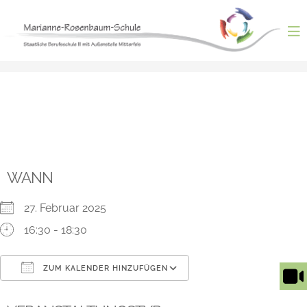
Skip
Elternsprechtag
to
content
ntermenü
nzeigen
ntermenü
nzeigen
ntermenü
nzeigen
ntermenü
nzeigen
ntermenü
nzeigen
WANN
27. Februar 2025
16:30 - 18:30
ZUM KALENDER HINZUFÜGEN
ICS herunterladen
Google Kalender