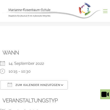
Skip
to
content
ntermenü
nzeigen
ntermenü
nzeigen
ntermenü
nzeigen
ntermenü
WANN
nzeigen
ntermenü
nzeigen
14. September 2022
10:15 - 10:30
ZUM KALENDER HINZUFÜGEN
ICS herunterladen
Google Kalender
VERANSTALTUNGSTYP