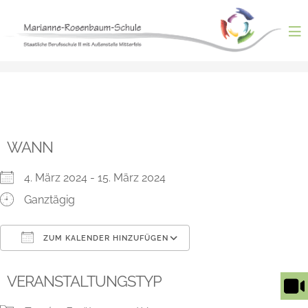
Skip
to
content
ntermenü
nzeigen
ntermenü
nzeigen
ntermenü
nzeigen
ntermenü
WANN
nzeigen
ntermenü
nzeigen
4. März 2024 - 15. März 2024
Ganztägig
ZUM KALENDER HINZUFÜGEN
ICS herunterladen
Google Kalender
VERANSTALTUNGSTYP