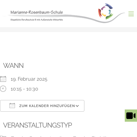
Skip
to
content
ntermenü
nzeigen
ntermenü
nzeigen
ntermenü
nzeigen
ntermenü
WANN
nzeigen
ntermenü
nzeigen
19. Februar 2025
10:15 - 10:30
ZUM KALENDER HINZUFÜGEN
ICS herunterladen
Google Kalender
VERANSTALTUNGSTYP