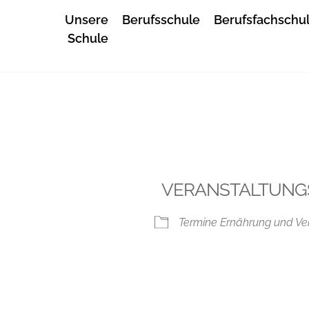
23
Unsere
Berufsschule
Berufsfachschu
Schule
VERANSTALTUNG
Termine Ernährung und Ve
iCalendar
Office 365