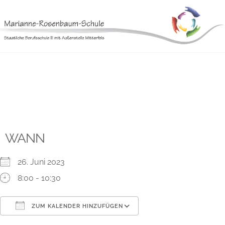
Skip
Ernährung/Versorgung 20
to
content
WANN
26. Juni 2023
8:00 - 10:30
ZUM KALENDER HINZUFÜGEN
ICS herunterladen
Google Kalender