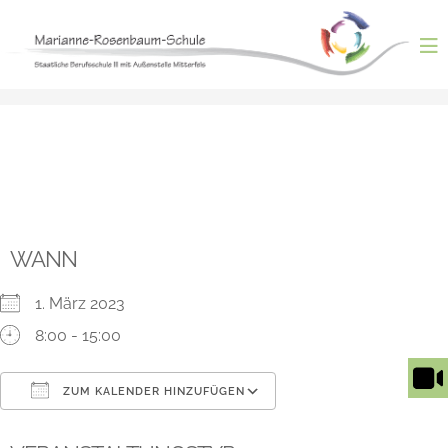
Skip
Florist/Floristin
to
content
ntermenü
nzeigen
ntermenü
nzeigen
ntermenü
nzeigen
ntermenü
nzeigen
ntermenü
nzeigen
WANN
1. März 2023
8:00 - 15:00
ZUM KALENDER HINZUFÜGEN
ICS herunterladen
Google Kalender