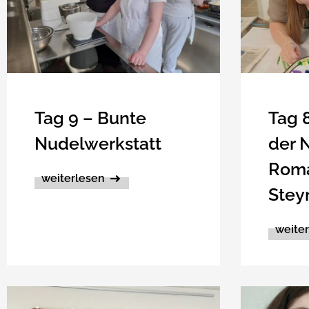
Tag 9 – Bunte
Tag 8
Nudelwerkstatt
der 
Roma
weiterlesen
Stey
weite