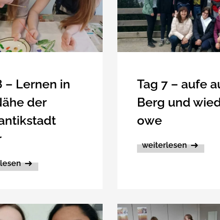
 – Lernen in
Tag 7 – aufe a
Nähe der
Berg und wie
ntikstadt
owe
r
weiterlesen
rlesen