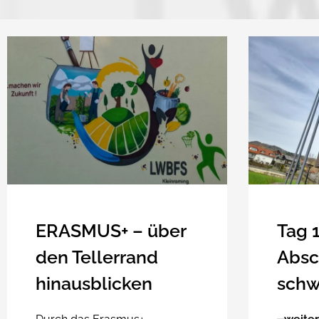
ERASMUS+ – über
Tag 1
den Tellerrand
Absc
hinausblicken
schw